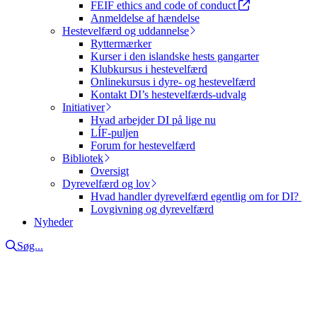
FEIF ethics and code of conduct
Anmeldelse af hændelse
Hestevelfærd og uddannelse
Ryttermærker
Kurser i den islandske hests gangarter
Klubkursus i hestevelfærd
Onlinekursus i dyre- og hestevelfærd
Kontakt DI’s hestevelfærds-udvalg
Initiativer
Hvad arbejder DI på lige nu
LÍF-puljen
Forum for hestevelfærd
Bibliotek
Oversigt
Dyrevelfærd og lov
Hvad handler dyrevelfærd egentlig om for DI?
Lovgivning og dyrevelfærd
Nyheder
Søg...