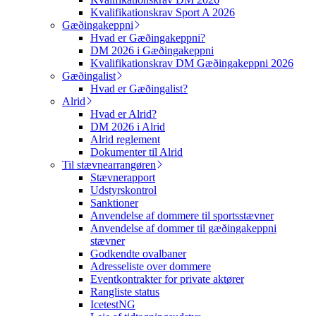
Kvalifikationskrav Sport A 2026
Gæðingakeppni
Hvad er Gæðingakeppni?
DM 2026 i Gæðingakeppni
Kvalifikationskrav DM Gæðingakeppni 2026
Gæðingalist
Hvad er Gæðingalist?
Alrid
Hvad er Alrid?
DM 2026 i Alrid
Alrid reglement
Dokumenter til Alrid
Til stævnearrangøren
Stævnerapport
Udstyrskontrol
Sanktioner
Anvendelse af dommere til sportsstævner
Anvendelse af dommer til gæðingakeppni
stævner
Godkendte ovalbaner
Adresseliste over dommere
Eventkontrakter for private aktører
Rangliste status
IcetestNG