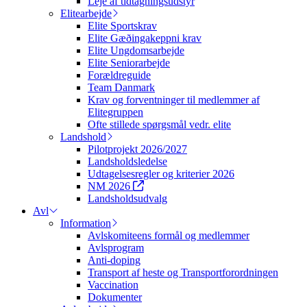
Leje af tidtagningsudstyr
Elitearbejde
Elite Sportskrav
Elite Gæðingakeppni krav
Elite Ungdomsarbejde
Elite Seniorarbejde
Forældreguide
Team Danmark
Krav og forventninger til medlemmer af
Elitegruppen
Ofte stillede spørgsmål vedr. elite
Landshold
Pilotprojekt 2026/2027
Landsholdsledelse
Udtagelsesregler og kriterier 2026
NM 2026
Landsholdsudvalg
Avl
Information
Avlskomiteens formål og medlemmer
Avlsprogram
Anti-doping
Transport af heste og Transportforordningen
Vaccination
Dokumenter