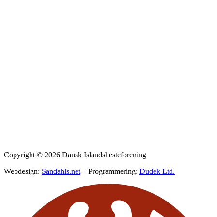
87 47 50 75
sekretariat@islandshest.dk
ÅBNINGSTIDER
Privatlivspolitik
Copyright © 2026 Dansk Islandshesteforening
Webdesign:
Sandahls.net
– Programmering:
Dudek Ltd.