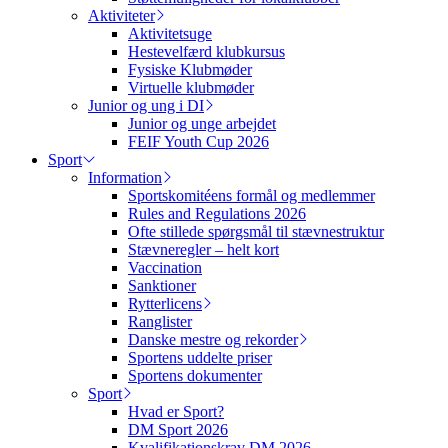
Aktiviteter
Aktivitetsuge
Hestevelfærd klubkursus
Fysiske Klubmøder
Virtuelle klubmøder
Junior og ung i DI
Junior og unge arbejdet
FEIF Youth Cup 2026
Sport
Information
Sportskomitéens formål og medlemmer
Rules and Regulations 2026
Ofte stillede spørgsmål til stævnestruktur
Stævneregler – helt kort
Vaccination
Sanktioner
Rytterlicens
Ranglister
Danske mestre og rekorder
Sportens uddelte priser
Sportens dokumenter
Sport
Hvad er Sport?
DM Sport 2026
Kvalifikationskrav DM 2026