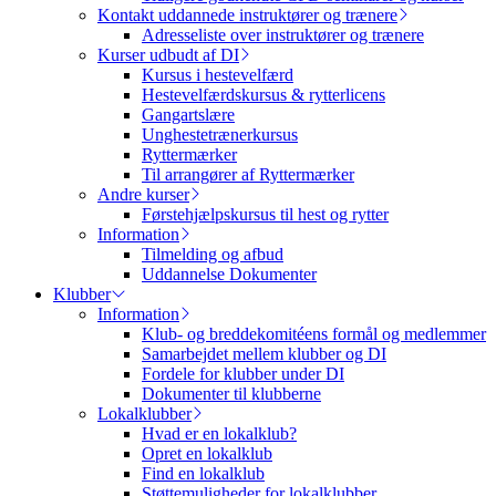
Kontakt uddannede instruktører og trænere
Adresseliste over instruktører og trænere
Kurser udbudt af DI
Kursus i hestevelfærd
Hestevelfærdskursus & rytterlicens
Gangartslære
Unghestetrænerkursus
Ryttermærker
Til arrangører af Ryttermærker
Andre kurser
Førstehjælpskursus til hest og rytter
Information
Tilmelding og afbud
Uddannelse Dokumenter
Klubber
Information
Klub- og breddekomitéens formål og medlemmer
Samarbejdet mellem klubber og DI
Fordele for klubber under DI
Dokumenter til klubberne
Lokalklubber
Hvad er en lokalklub?
Opret en lokalklub
Find en lokalklub
Støttemuligheder for lokalklubber