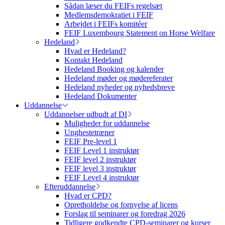
Sådan læser du FEIFs regelsæt
Medlemsdemokratiet i FEIF
Arbejdet i FEIFs komitéer
FEIF Luxembourg Statement on Horse Welfare
Hedeland
Hvad er Hedeland?
Kontakt Hedeland
Hedeland Booking og kalender
Hedeland møder og mødereferater
Hedeland nyheder og nyhedsbreve
Hedeland Dokumenter
Uddannelse
Uddannelser udbudt af DI
Muligheder for uddannelse
Unghestetræner
FEIF Pre-level 1
FEIF Level 1 instruktør
FEIF level 2 instruktør
FEIF level 3 instruktør
FEIF Level 4 instruktør
Efteruddannelse
Hvad er CPD?
Opretholdelse og fornyelse af licens
Forslag til seminarer og foredrag 2026
Tidligere godkendte CPD-seminarer og kurser