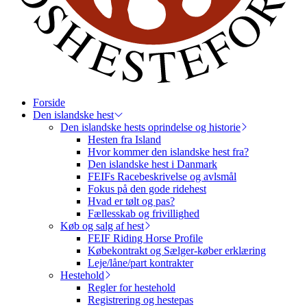
Forside
Den islandske hest
Den islandske hests oprindelse og historie
Hesten fra Island
Hvor kommer den islandske hest fra?
Den islandske hest i Danmark
FEIFs Racebeskrivelse og avlsmål
Fokus på den gode ridehest
Hvad er tølt og pas?
Fællesskab og frivillighed
Køb og salg af hest
FEIF Riding Horse Profile
Købekontrakt og Sælger-køber erklæring
Leje/låne/part kontrakter
Hestehold
Regler for hestehold
Registrering og hestepas