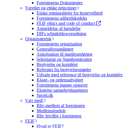
Foreningens Dokumenter
Værdier og etiske principper
Etiske retningslinjer for hestevelfærd
Foreningens adfærdskodeks
FEIF ethics and code of conduct
Anmeldelse af hændelse
DIFs whistleblowerordning
Organisatorisk
Foreningens organisation
Generalforsamlinger
Autorisation til stambogsføring
Sekretariat og Stambogskontor
Bestyrelse og komitéer
Referater fra bestyrelsesmøder
Udvalg med reference til bestyrelse og komitéer
Klage- og ordensudvalget
Foreningens mange opgaver
Eksterne samarbejdspartnere
Sporti.dk
Vær med!
Bliv medlem af foreningen
Medlemsfordele
Bliv frivillig i foreningen
FEIF
Hvad er FEIF?