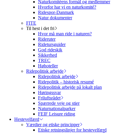
Naturkomitéens formål og medlemmer
Hvorfor har vi en naturkomité?
Ridespor-Danmark
Natur dokumenter
FITE
Til hest i det fri
Hvor må man ride i naturen?
Rideruter
Ridetursguider
God rideskik
Sikkerhed
TREC
Høhoteller
Ridepolitisk arbejde
Ridepolitisk arbejde
Ridepolitik – historisk resumé
Ridepolitisk arbejde på lokalt plan
Høringssvar
Friluftsrådet
Spærrede veje og stier
Naturnationalparker
FEIF Leisure riding
Hestevelfærd
Værdier og etiske principper
Etiske retningslinjer for hestevelfærd