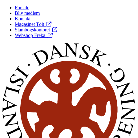
Forside
Bliv medlem
Kontakt
Magasinet Tölt
Stambogskontoret
Webshop Freka