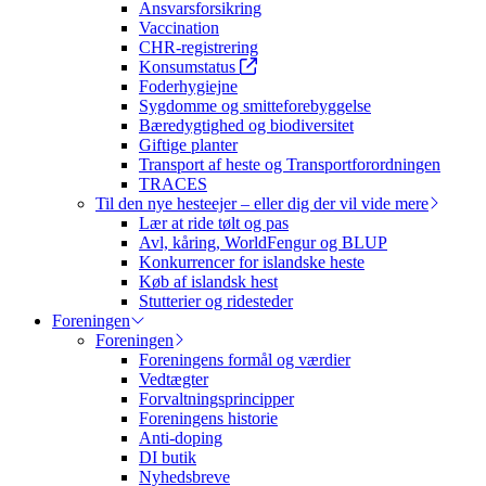
Ansvarsforsikring
Vaccination
CHR-registrering
Konsumstatus
Foderhygiejne
Sygdomme og smitteforebyggelse
Bæredygtighed og biodiversitet
Giftige planter
Transport af heste og Transportforordningen
TRACES
Til den nye hesteejer – eller dig der vil vide mere
Lær at ride tølt og pas
Avl, kåring, WorldFengur og BLUP
Konkurrencer for islandske heste
Køb af islandsk hest
Stutterier og ridesteder
Foreningen
Foreningen
Foreningens formål og værdier
Vedtægter
Forvaltningsprincipper
Foreningens historie
Anti-doping
DI butik
Nyhedsbreve