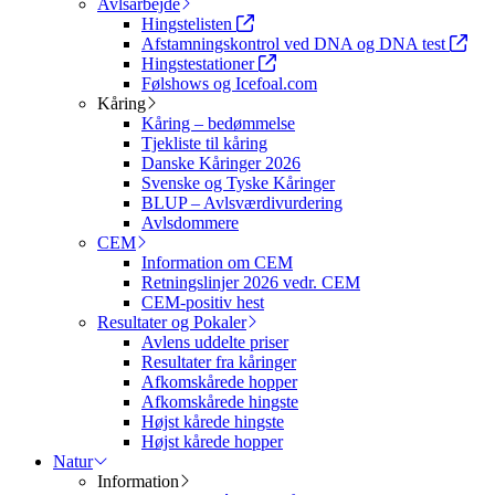
Avlsarbejde
Hingstelisten
Afstamningskontrol ved DNA og DNA test
Hingstestationer
Følshows og Icefoal.com
Kåring
Kåring – bedømmelse
Tjekliste til kåring
Danske Kåringer 2026
Svenske og Tyske Kåringer
BLUP – Avlsværdivurdering
Avlsdommere
CEM
Information om CEM
Retningslinjer 2026 vedr. CEM
CEM-positiv hest
Resultater og Pokaler
Avlens uddelte priser
Resultater fra kåringer
Afkomskårede hopper
Afkomskårede hingste
Højst kårede hingste
Højst kårede hopper
Natur
Information