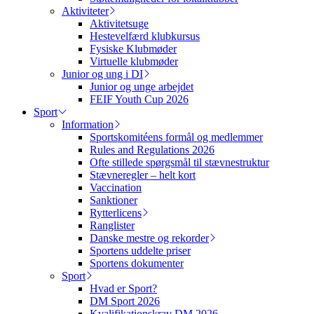
Aktiviteter
Aktivitetsuge
Hestevelfærd klubkursus
Fysiske Klubmøder
Virtuelle klubmøder
Junior og ung i DI
Junior og unge arbejdet
FEIF Youth Cup 2026
Sport
Information
Sportskomitéens formål og medlemmer
Rules and Regulations 2026
Ofte stillede spørgsmål til stævnestruktur
Stævneregler – helt kort
Vaccination
Sanktioner
Rytterlicens
Ranglister
Danske mestre og rekorder
Sportens uddelte priser
Sportens dokumenter
Sport
Hvad er Sport?
DM Sport 2026
Kvalifikationskrav DM 2026