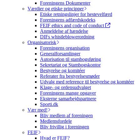
Foreningens Dokumenter
Værdier og etiske principper
Etiske retningslinjer for hestevelfærd
Foreningens adfærdskodeks
FEIF ethics and code of conduct
Anmeldelse af hændelse
DIFs whistleblowerordning
Organisatorisk
Foreningens organisation
Generalforsamlinger
Autorisation til stambogsføring
Sekretariat og Stambogskontor
Bestyrelse og komitéer
Referater fra bestyrelsesmøder
Udvalg med reference til bestyrelse og komitéer
Klage- og ordensudvalget
Foreningens mange opgaver
Eksterne samarbejdspartnere
Sporti.dk
Vær med!
Bliv medlem af foreningen
Medlemsfordele
Bliv frivillig i foreningen
FEIF
Hvad er FEIF?