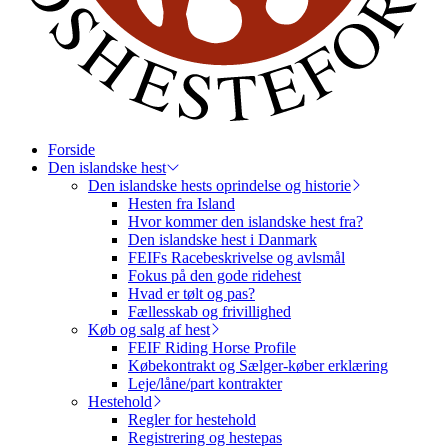
Forside
Den islandske hest
Den islandske hests oprindelse og historie
Hesten fra Island
Hvor kommer den islandske hest fra?
Den islandske hest i Danmark
FEIFs Racebeskrivelse og avlsmål
Fokus på den gode ridehest
Hvad er tølt og pas?
Fællesskab og frivillighed
Køb og salg af hest
FEIF Riding Horse Profile
Købekontrakt og Sælger-køber erklæring
Leje/låne/part kontrakter
Hestehold
Regler for hestehold
Registrering og hestepas