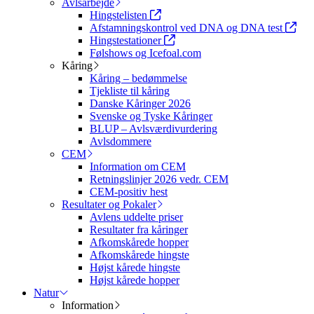
Avlsarbejde
Hingstelisten
Afstamningskontrol ved DNA og DNA test
Hingstestationer
Følshows og Icefoal.com
Kåring
Kåring – bedømmelse
Tjekliste til kåring
Danske Kåringer 2026
Svenske og Tyske Kåringer
BLUP – Avlsværdivurdering
Avlsdommere
CEM
Information om CEM
Retningslinjer 2026 vedr. CEM
CEM-positiv hest
Resultater og Pokaler
Avlens uddelte priser
Resultater fra kåringer
Afkomskårede hopper
Afkomskårede hingste
Højst kårede hingste
Højst kårede hopper
Natur
Information