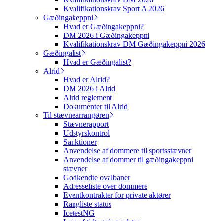
Kvalifikationskrav Sport A 2026
Gæðingakeppni
Hvad er Gæðingakeppni?
DM 2026 i Gæðingakeppni
Kvalifikationskrav DM Gæðingakeppni 2026
Gæðingalist
Hvad er Gæðingalist?
Alrid
Hvad er Alrid?
DM 2026 i Alrid
Alrid reglement
Dokumenter til Alrid
Til stævnearrangøren
Stævnerapport
Udstyrskontrol
Sanktioner
Anvendelse af dommere til sportsstævner
Anvendelse af dommer til gæðingakeppni
stævner
Godkendte ovalbaner
Adresseliste over dommere
Eventkontrakter for private aktører
Rangliste status
IcetestNG