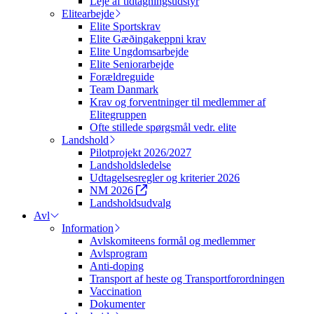
Leje af tidtagningsudstyr
Elitearbejde
Elite Sportskrav
Elite Gæðingakeppni krav
Elite Ungdomsarbejde
Elite Seniorarbejde
Forældreguide
Team Danmark
Krav og forventninger til medlemmer af
Elitegruppen
Ofte stillede spørgsmål vedr. elite
Landshold
Pilotprojekt 2026/2027
Landsholdsledelse
Udtagelsesregler og kriterier 2026
NM 2026
Landsholdsudvalg
Avl
Information
Avlskomiteens formål og medlemmer
Avlsprogram
Anti-doping
Transport af heste og Transportforordningen
Vaccination
Dokumenter