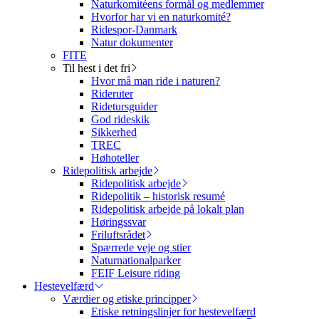
Naturkomitéens formål og medlemmer
Hvorfor har vi en naturkomité?
Ridespor-Danmark
Natur dokumenter
FITE
Til hest i det fri
Hvor må man ride i naturen?
Rideruter
Ridetursguider
God rideskik
Sikkerhed
TREC
Høhoteller
Ridepolitisk arbejde
Ridepolitisk arbejde
Ridepolitik – historisk resumé
Ridepolitisk arbejde på lokalt plan
Høringssvar
Friluftsrådet
Spærrede veje og stier
Naturnationalparker
FEIF Leisure riding
Hestevelfærd
Værdier og etiske principper
Etiske retningslinjer for hestevelfærd