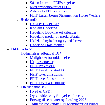
Sådan læser du FEIFs regelsæt
Medlemsdemokratiet i FEIF
Arbejdet i FEIFs komitéer
FEIF Luxembourg Statement on Horse Welfare
Hedeland
Hvad er Hedeland?
Kontakt Hedeland
Hedeland Booking og kalender
Hedeland møder og mødereferater
Hedeland nyheder og nyhedsbreve
Hedeland Dokumenter
Uddannelse
Uddannelser udbudt af DI
Muligheder for uddannelse
Unghestetræner
FEIF Pre-level 1
FEIF Level 1 instruktør
FEIF level 2 instruktør
FEIF level 3 instruktør
FEIF Level 4 instruktør
Efteruddannelse
Hvad er CPD?
Opretholdelse og fornyelse af licens
Forslag til seminarer og foredrag 2026
Tidligere godkendte CPD-seminarer og kurser