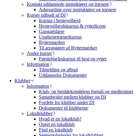
Kontakt uddannede instruktører og trænere
Adresseliste over instruktører og trænere
Kurser udbudt af DI
Kursus i hestevelfærd
Hestevelfærdskursus & rytterlicens
Gangartslære
Unghestetrænerkursus
Ryttermærker
Til arrangører af Ryttermærker
Andre kurser
Førstehjælpskursus til hest og rytter
Information
Tilmelding og afbud
Uddannelse Dokumenter
Klubber
Information
Klub- og breddekomitéens formål og medlemmer
Samarbejdet mellem klubber og DI
Fordele for klubber under DI
Dokumenter til klubberne
Lokalklubber
Hvad er en lokalklub?
Opret en lokalklub
Find en lokalklub
Støttemuligheder for lokalklubber