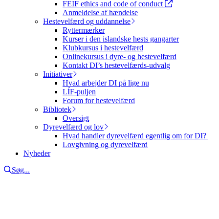
FEIF ethics and code of conduct
Anmeldelse af hændelse
Hestevelfærd og uddannelse
Ryttermærker
Kurser i den islandske hests gangarter
Klubkursus i hestevelfærd
Onlinekursus i dyre- og hestevelfærd
Kontakt DI’s hestevelfærds-udvalg
Initiativer
Hvad arbejder DI på lige nu
LÍF-puljen
Forum for hestevelfærd
Bibliotek
Oversigt
Dyrevelfærd og lov
Hvad handler dyrevelfærd egentlig om for DI?
Lovgivning og dyrevelfærd
Nyheder
Søg...