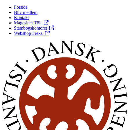
Forside
Bliv medlem
Kontakt
Magasinet Tölt
Stambogskontoret
Webshop Freka