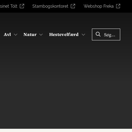
sinet Tölt
Stambogskontoret
Webshop Freka
LUK
Avl
Natur
Hestevelfærd
Søg...
SØG