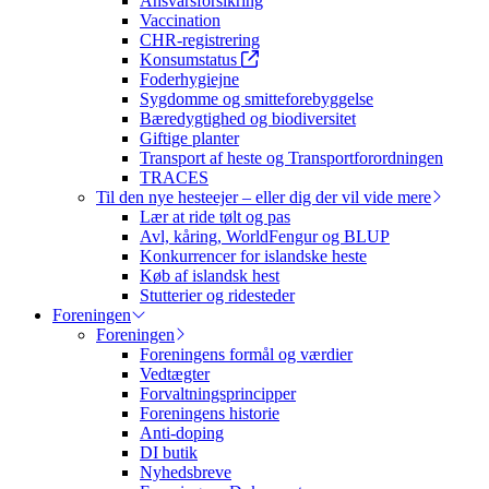
Ansvarsforsikring
Vaccination
CHR-registrering
Konsumstatus
Foderhygiejne
Sygdomme og smitteforebyggelse
Bæredygtighed og biodiversitet
Giftige planter
Transport af heste og Transportforordningen
TRACES
Til den nye hesteejer – eller dig der vil vide mere
Lær at ride tølt og pas
Avl, kåring, WorldFengur og BLUP
Konkurrencer for islandske heste
Køb af islandsk hest
Stutterier og ridesteder
Foreningen
Foreningen
Foreningens formål og værdier
Vedtægter
Forvaltningsprincipper
Foreningens historie
Anti-doping
DI butik
Nyhedsbreve