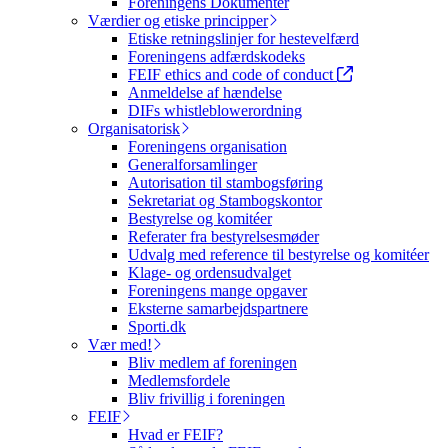
Foreningens Dokumenter
Værdier og etiske principper
Etiske retningslinjer for hestevelfærd
Foreningens adfærdskodeks
FEIF ethics and code of conduct
Anmeldelse af hændelse
DIFs whistleblowerordning
Organisatorisk
Foreningens organisation
Generalforsamlinger
Autorisation til stambogsføring
Sekretariat og Stambogskontor
Bestyrelse og komitéer
Referater fra bestyrelsesmøder
Udvalg med reference til bestyrelse og komitéer
Klage- og ordensudvalget
Foreningens mange opgaver
Eksterne samarbejdspartnere
Sporti.dk
Vær med!
Bliv medlem af foreningen
Medlemsfordele
Bliv frivillig i foreningen
FEIF
Hvad er FEIF?