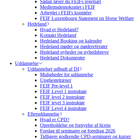
Sådan læser du FEIFs regelsæt
Medlemsdemokratiet i FEIF
Arbejdet i FEIFs komitéer
FEIF Luxembourg Statement on Horse Welfare
Hedeland
Hvad er Hedeland?
Kontakt Hedeland
Hedeland Booking og kalender
Hedeland møder og mødereferater
Hedeland nyheder og nyhedsbreve
Hedeland Dokumenter
Uddannelse
Uddannelser udbudt af DI
Muligheder for uddannelse
Unghestetræner
FEIF Pre-level 1
FEIF Level 1 instruktør
FEIF level 2 instruktør
FEIF level 3 instruktør
FEIF Level 4 instruktør
Efteruddannelse
Hvad er CPD?
Opretholdelse og fornyelse af licens
Forslag til seminarer og foredrag 2026
Tidligere godkendte CPD-seminarer og kurser