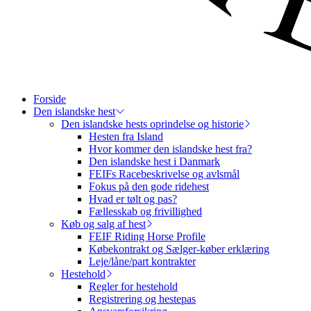
Forside
Den islandske hest
Den islandske hests oprindelse og historie
Hesten fra Island
Hvor kommer den islandske hest fra?
Den islandske hest i Danmark
FEIFs Racebeskrivelse og avlsmål
Fokus på den gode ridehest
Hvad er tølt og pas?
Fællesskab og frivillighed
Køb og salg af hest
FEIF Riding Horse Profile
Købekontrakt og Sælger-køber erklæring
Leje/låne/part kontrakter
Hestehold
Regler for hestehold
Registrering og hestepas