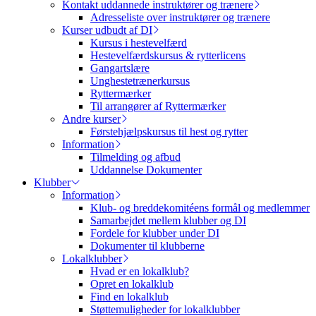
Kontakt uddannede instruktører og trænere
Adresseliste over instruktører og trænere
Kurser udbudt af DI
Kursus i hestevelfærd
Hestevelfærdskursus & rytterlicens
Gangartslære
Unghestetrænerkursus
Ryttermærker
Til arrangører af Ryttermærker
Andre kurser
Førstehjælpskursus til hest og rytter
Information
Tilmelding og afbud
Uddannelse Dokumenter
Klubber
Information
Klub- og breddekomitéens formål og medlemmer
Samarbejdet mellem klubber og DI
Fordele for klubber under DI
Dokumenter til klubberne
Lokalklubber
Hvad er en lokalklub?
Opret en lokalklub
Find en lokalklub
Støttemuligheder for lokalklubber