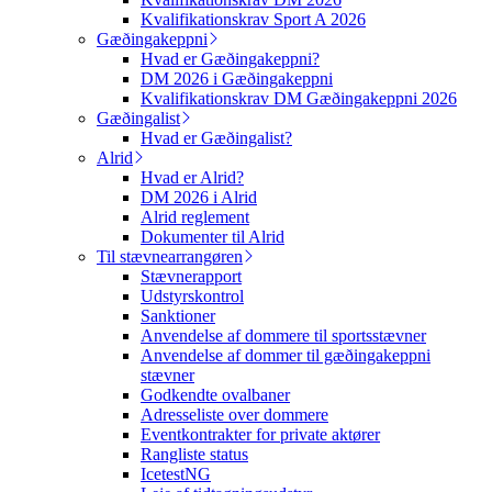
Kvalifikationskrav Sport A 2026
Gæðingakeppni
Hvad er Gæðingakeppni?
DM 2026 i Gæðingakeppni
Kvalifikationskrav DM Gæðingakeppni 2026
Gæðingalist
Hvad er Gæðingalist?
Alrid
Hvad er Alrid?
DM 2026 i Alrid
Alrid reglement
Dokumenter til Alrid
Til stævnearrangøren
Stævnerapport
Udstyrskontrol
Sanktioner
Anvendelse af dommere til sportsstævner
Anvendelse af dommer til gæðingakeppni
stævner
Godkendte ovalbaner
Adresseliste over dommere
Eventkontrakter for private aktører
Rangliste status
IcetestNG