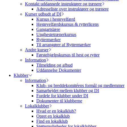
Kontakt uddannede instruktører og trænere
Adresseliste over instruktører og trænere
Kurser udbudt af DI
Kursus i hestevelfærd
Hestevelfærdskursus & rytterlicens
Gangartslære
Unghestetrænerkursus
Ryttermærker
Til arrangører af Ryttermærker
Andre kurser
Førstehjælpskursus til hest og rytter
Information
Tilmelding og afbud
Uddannelse Dokumenter
Klubber
Information
Klub- og breddekomitéens formål og medlemmer
Samarbejdet mellem klubber og DI
Fordele for klubber under DI
Dokumenter til klubberne
Lokalklubber
Hvad er en lokalklub?
Opret en lokalklub
Find en lokalklub
Støttemuligheder for lokalklubber