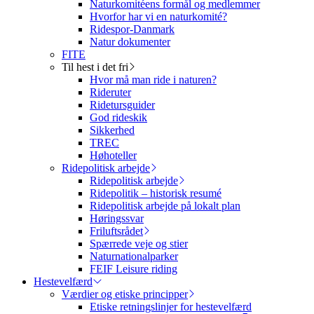
Naturkomitéens formål og medlemmer
Hvorfor har vi en naturkomité?
Ridespor-Danmark
Natur dokumenter
FITE
Til hest i det fri
Hvor må man ride i naturen?
Rideruter
Ridetursguider
God rideskik
Sikkerhed
TREC
Høhoteller
Ridepolitisk arbejde
Ridepolitisk arbejde
Ridepolitik – historisk resumé
Ridepolitisk arbejde på lokalt plan
Høringssvar
Friluftsrådet
Spærrede veje og stier
Naturnationalparker
FEIF Leisure riding
Hestevelfærd
Værdier og etiske principper
Etiske retningslinjer for hestevelfærd