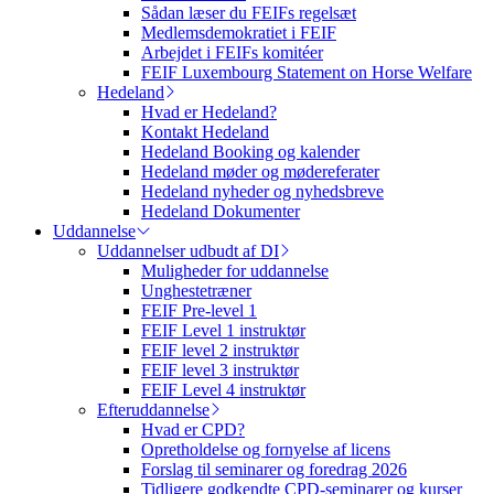
Sådan læser du FEIFs regelsæt
Medlemsdemokratiet i FEIF
Arbejdet i FEIFs komitéer
FEIF Luxembourg Statement on Horse Welfare
Hedeland
Hvad er Hedeland?
Kontakt Hedeland
Hedeland Booking og kalender
Hedeland møder og mødereferater
Hedeland nyheder og nyhedsbreve
Hedeland Dokumenter
Uddannelse
Uddannelser udbudt af DI
Muligheder for uddannelse
Unghestetræner
FEIF Pre-level 1
FEIF Level 1 instruktør
FEIF level 2 instruktør
FEIF level 3 instruktør
FEIF Level 4 instruktør
Efteruddannelse
Hvad er CPD?
Opretholdelse og fornyelse af licens
Forslag til seminarer og foredrag 2026
Tidligere godkendte CPD-seminarer og kurser