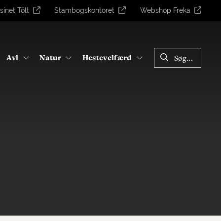
sinet Tölt
Stambogskontoret
Webshop Freka
LUK
Avl
Natur
Hestevelfærd
Søg...
SØG