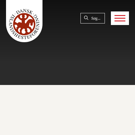
SØG
LUK
Søg...