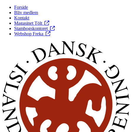
Forside
Bliv medlem
Kontakt
Magasinet Tölt
Stambogskontoret
Webshop Freka