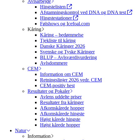
Avlsarbejde
Hingstelisten
Afstamningskontrol ved DNA og DNA test
Hingstestationer
Følshows og Icefoal.com
Kåring
Kåring – bedømmelse
Tjekliste til kåring
Danske Kåringer 2026
Svenske og Tyske Kåringer
BLUP – Avlsværdivurdering
Avlsdommere
CEM
Information om CEM
Retningslinjer 2026 vedr. CEM
CEM-positiv hest
Resultater og Pokaler
Avlens uddelte priser
Resultater fra kåringer
Afkomskårede hopper
Afkomskårede hingste
Højst kårede hingste
Højst kårede hopper
Natur
Information