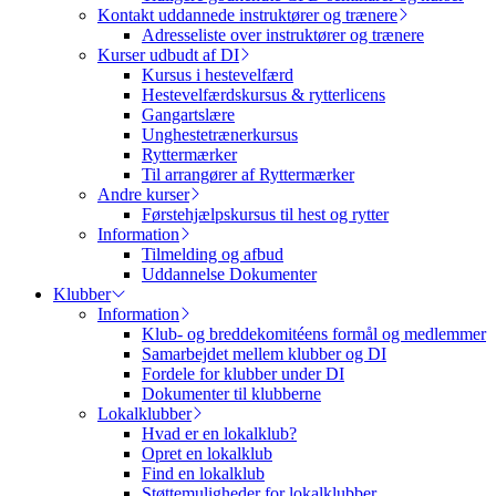
Kontakt uddannede instruktører og trænere
Adresseliste over instruktører og trænere
Kurser udbudt af DI
Kursus i hestevelfærd
Hestevelfærdskursus & rytterlicens
Gangartslære
Unghestetrænerkursus
Ryttermærker
Til arrangører af Ryttermærker
Andre kurser
Førstehjælpskursus til hest og rytter
Information
Tilmelding og afbud
Uddannelse Dokumenter
Klubber
Information
Klub- og breddekomitéens formål og medlemmer
Samarbejdet mellem klubber og DI
Fordele for klubber under DI
Dokumenter til klubberne
Lokalklubber
Hvad er en lokalklub?
Opret en lokalklub
Find en lokalklub
Støttemuligheder for lokalklubber