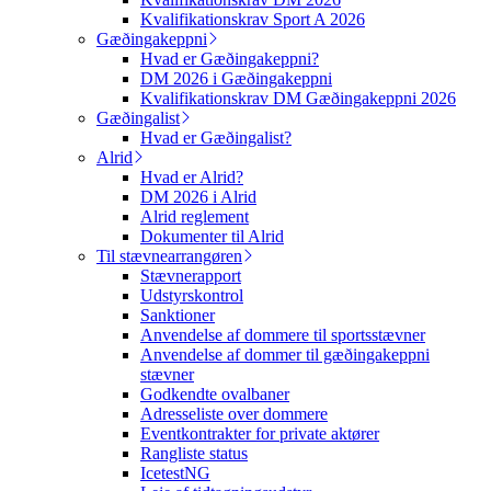
Kvalifikationskrav Sport A 2026
Gæðingakeppni
Hvad er Gæðingakeppni?
DM 2026 i Gæðingakeppni
Kvalifikationskrav DM Gæðingakeppni 2026
Gæðingalist
Hvad er Gæðingalist?
Alrid
Hvad er Alrid?
DM 2026 i Alrid
Alrid reglement
Dokumenter til Alrid
Til stævnearrangøren
Stævnerapport
Udstyrskontrol
Sanktioner
Anvendelse af dommere til sportsstævner
Anvendelse af dommer til gæðingakeppni
stævner
Godkendte ovalbaner
Adresseliste over dommere
Eventkontrakter for private aktører
Rangliste status
IcetestNG