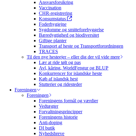
Ansvarsforsikring
Vaccination
CHR-registrering
Konsumstatus
Foderhygiejne
Sygdomme og smitteforebyggelse
Bæredygtighed og biodiversitet
Giftige planter
Transport af heste og Transportforordningen
TRACES
Til den nye hesteejer – eller dig der vil vide mere
Lær at ride tølt og pas
Avl, kåring, WorldFengur og BLUP
Konkurrencer for islandske heste
Køb af islandsk hest
Stutterier og ridesteder
Foreningen
Foreningen
Foreningens formål og værdier
Vedtægter
Forvaltningsprincipper
Foreningens historie
Anti-doping
DI butik
Nyhedsbreve