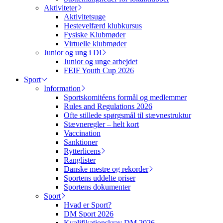
Aktiviteter
Aktivitetsuge
Hestevelfærd klubkursus
Fysiske Klubmøder
Virtuelle klubmøder
Junior og ung i DI
Junior og unge arbejdet
FEIF Youth Cup 2026
Sport
Information
Sportskomitéens formål og medlemmer
Rules and Regulations 2026
Ofte stillede spørgsmål til stævnestruktur
Stævneregler – helt kort
Vaccination
Sanktioner
Rytterlicens
Ranglister
Danske mestre og rekorder
Sportens uddelte priser
Sportens dokumenter
Sport
Hvad er Sport?
DM Sport 2026
Kvalifikationskrav DM 2026