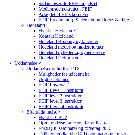
Sådan læser du FEIFs regelsæt
Medlemsdemokratiet i FEIF
Arbejdet i FEIFs komitéer
FEIF Luxembourg Statement on Horse Welfare
Hedeland
Hvad er Hedeland?
Kontakt Hedeland
Hedeland Booking og kalender
Hedeland møder og mødereferater
Hedeland nyheder og nyhedsbreve
Hedeland Dokumenter
Uddannelse
Uddannelser udbudt af DI
Muligheder for uddannelse
Unghestetræner
FEIF Pre-level 1
FEIF Level 1 instruktør
FEIF level 2 instruktør
FEIF level 3 instruktør
FEIF Level 4 instruktør
Efteruddannelse
Hvad er CPD?
Opretholdelse og fornyelse af licens
Forslag til seminarer og foredrag 2026
Tidligere godkendte CPD-seminarer og kurser