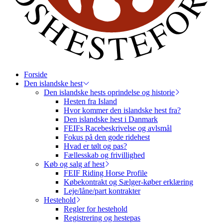
Forside
Den islandske hest
Den islandske hests oprindelse og historie
Hesten fra Island
Hvor kommer den islandske hest fra?
Den islandske hest i Danmark
FEIFs Racebeskrivelse og avlsmål
Fokus på den gode ridehest
Hvad er tølt og pas?
Fællesskab og frivillighed
Køb og salg af hest
FEIF Riding Horse Profile
Købekontrakt og Sælger-køber erklæring
Leje/låne/part kontrakter
Hestehold
Regler for hestehold
Registrering og hestepas