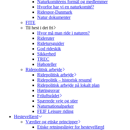
Naturkomitéens formål og medlemmer
Hvorfor har vi en naturkomité?
Ridespor-Danmark
Natur dokumenter
FITE
Til hest i det fri
Hvor må man ride i naturen?
Rideruter
Ridetursguider
God rideskik
Sikkerhed
TREC
Høhoteller
Ridepolitisk arbejde
Ridepolitisk arbejde
Ridepolitik – historisk resumé
Ridepolitisk arbejde på lokalt plan
Høringssvar
Friluftsrådet
Spærrede veje og stier
Naturnationalparker
FEIF Leisure riding
Hestevelfærd
Værdier og etiske principper
Etiske retningslinjer for hestevelfærd