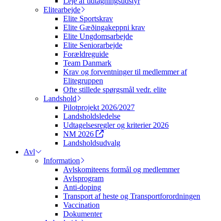
Leje af tidtagningsudstyr
Elitearbejde
Elite Sportskrav
Elite Gæðingakeppni krav
Elite Ungdomsarbejde
Elite Seniorarbejde
Forældreguide
Team Danmark
Krav og forventninger til medlemmer af
Elitegruppen
Ofte stillede spørgsmål vedr. elite
Landshold
Pilotprojekt 2026/2027
Landsholdsledelse
Udtagelsesregler og kriterier 2026
NM 2026
Landsholdsudvalg
Avl
Information
Avlskomiteens formål og medlemmer
Avlsprogram
Anti-doping
Transport af heste og Transportforordningen
Vaccination
Dokumenter