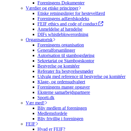
Foreningens Dokumenter
Værdier og etiske principper
Etiske retningslinjer for hestevelfærd
Foreningens adfærdskodeks
FEIF ethics and code of conduct
Anmeldelse af hændelse
DIFs whistleblowerordning
Organisatorisk
Foreningens organisation
Generalforsamlinger
Autorisation til stambogsføring
Sekretariat og Stambogskontor
Bestyrelse og komitéer
Referater fra bestyrelsesmøder
Udvalg med reference til bestyrelse og komitéer
Klage- og ordensudvalget
Foreningens mange opgaver
Eksterne samarbejdspartnere
Sporti.dk
Vær med!
Bliv medlem af foreningen
Medlemsfordele
Bliv frivillig i foreningen
FEIF
Hvad er FEIF?