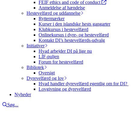
FEIF ethics and code of conduct
Anmeldelse af hændelse
Hestevelfærd og uddannelse
Ryttermærker
Kurser i den islandske hests gangarter
Klubkursus i hestevelfærd
Onlinekursus i dyre- og hestevelfærd
Kontakt DI’s hestevelfærds-udvalg
Initiativer
Hvad arbejder DI på lige nu
LÍF-puljen
Forum for hestevelfærd
Bibliotek
Oversigt
Dyrevelfærd og lov
Hvad handler dyrevelfærd egentlig om for DI?
Lovgivning og dyrevelfærd
Nyheder
Søg...