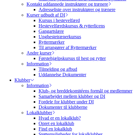
Kontakt uddannede instruktører og trænere
Adresseliste over instruktører og trænere
Kurser udbudt af DI
Kursus i hestevelfærd
Hestevelfærdskursus & rytterlicens
Gangartslære
Unghestetrænerkursus
Ryttermærker
Til arrangører af Ryttermærker
Andre kurser
Førstehjælpskursus til hest og rytter
Information
Tilmelding og afbud
Uddannelse Dokumenter
Klubber
Information
Klub- og breddekomitéens formål og medlemmer
Samarbejdet mellem klubber og DI
Fordele for klubber under DI
Dokumenter til klubberne
Lokalklubber
Hvad er en lokalklub?
Opret en lokalklub
Find en lokalklub
Støttemuligheder for lokalklubber