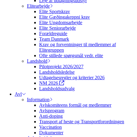
Leje af tidtagningsudstyr
Elitearbejde
Elite Sportskrav
Elite Gæðingakeppni krav
Elite Ungdomsarbejde
Elite Seniorarbejde
Forældreguide
Team Danmark
Krav og forventninger til medlemmer af
Elitegruppen
Ofte stillede spørgsmål vedr. elite
Landshold
Pilotprojekt 2026/2027
Landsholdsledelse
Udtagelsesregler og kriterier 2026
NM 2026
Landsholdsudvalg
Avl
Information
Avlskomiteens formål og medlemmer
Avlsprogram
Anti-doping
Transport af heste og Transportforordningen
Vaccination
Dokumenter