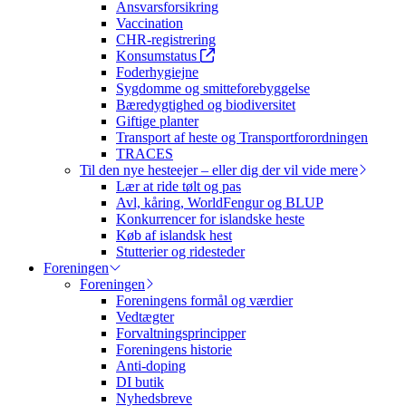
Ansvarsforsikring
Vaccination
CHR-registrering
Konsumstatus
Foderhygiejne
Sygdomme og smitteforebyggelse
Bæredygtighed og biodiversitet
Giftige planter
Transport af heste og Transportforordningen
TRACES
Til den nye hesteejer – eller dig der vil vide mere
Lær at ride tølt og pas
Avl, kåring, WorldFengur og BLUP
Konkurrencer for islandske heste
Køb af islandsk hest
Stutterier og ridesteder
Foreningen
Foreningen
Foreningens formål og værdier
Vedtægter
Forvaltningsprincipper
Foreningens historie
Anti-doping
DI butik
Nyhedsbreve