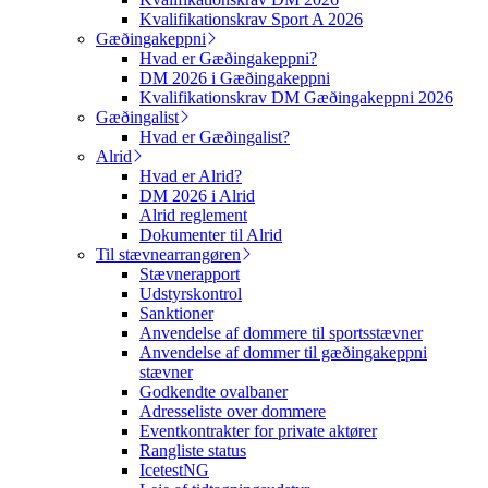
Kvalifikationskrav Sport A 2026
Gæðingakeppni
Hvad er Gæðingakeppni?
DM 2026 i Gæðingakeppni
Kvalifikationskrav DM Gæðingakeppni 2026
Gæðingalist
Hvad er Gæðingalist?
Alrid
Hvad er Alrid?
DM 2026 i Alrid
Alrid reglement
Dokumenter til Alrid
Til stævnearrangøren
Stævnerapport
Udstyrskontrol
Sanktioner
Anvendelse af dommere til sportsstævner
Anvendelse af dommer til gæðingakeppni
stævner
Godkendte ovalbaner
Adresseliste over dommere
Eventkontrakter for private aktører
Rangliste status
IcetestNG