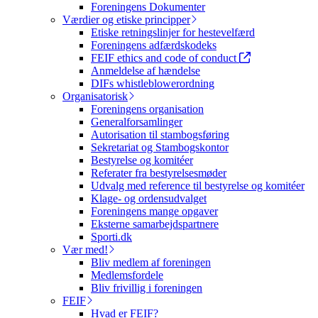
Foreningens Dokumenter
Værdier og etiske principper
Etiske retningslinjer for hestevelfærd
Foreningens adfærdskodeks
FEIF ethics and code of conduct
Anmeldelse af hændelse
DIFs whistleblowerordning
Organisatorisk
Foreningens organisation
Generalforsamlinger
Autorisation til stambogsføring
Sekretariat og Stambogskontor
Bestyrelse og komitéer
Referater fra bestyrelsesmøder
Udvalg med reference til bestyrelse og komitéer
Klage- og ordensudvalget
Foreningens mange opgaver
Eksterne samarbejdspartnere
Sporti.dk
Vær med!
Bliv medlem af foreningen
Medlemsfordele
Bliv frivillig i foreningen
FEIF
Hvad er FEIF?