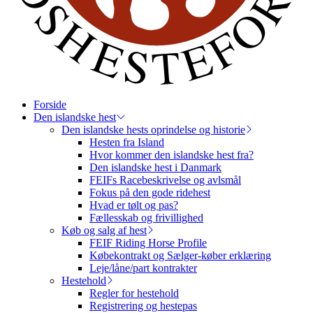
Forside
Den islandske hest
Den islandske hests oprindelse og historie
Hesten fra Island
Hvor kommer den islandske hest fra?
Den islandske hest i Danmark
FEIFs Racebeskrivelse og avlsmål
Fokus på den gode ridehest
Hvad er tølt og pas?
Fællesskab og frivillighed
Køb og salg af hest
FEIF Riding Horse Profile
Købekontrakt og Sælger-køber erklæring
Leje/låne/part kontrakter
Hestehold
Regler for hestehold
Registrering og hestepas