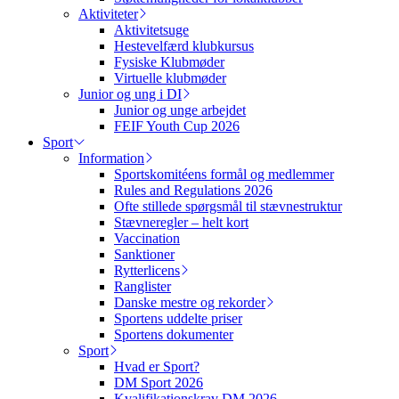
Aktiviteter
Aktivitetsuge
Hestevelfærd klubkursus
Fysiske Klubmøder
Virtuelle klubmøder
Junior og ung i DI
Junior og unge arbejdet
FEIF Youth Cup 2026
Sport
Information
Sportskomitéens formål og medlemmer
Rules and Regulations 2026
Ofte stillede spørgsmål til stævnestruktur
Stævneregler – helt kort
Vaccination
Sanktioner
Rytterlicens
Ranglister
Danske mestre og rekorder
Sportens uddelte priser
Sportens dokumenter
Sport
Hvad er Sport?
DM Sport 2026
Kvalifikationskrav DM 2026