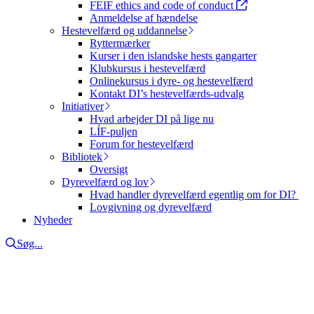
FEIF ethics and code of conduct
Anmeldelse af hændelse
Hestevelfærd og uddannelse
Ryttermærker
Kurser i den islandske hests gangarter
Klubkursus i hestevelfærd
Onlinekursus i dyre- og hestevelfærd
Kontakt DI’s hestevelfærds-udvalg
Initiativer
Hvad arbejder DI på lige nu
LÍF-puljen
Forum for hestevelfærd
Bibliotek
Oversigt
Dyrevelfærd og lov
Hvad handler dyrevelfærd egentlig om for DI?
Lovgivning og dyrevelfærd
Nyheder
Søg...