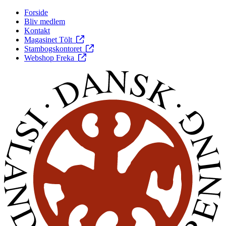
Forside
Bliv medlem
Kontakt
Magasinet Tölt
Stambogskontoret
Webshop Freka