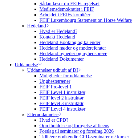
Sådan læser du FEIFs regelsæt
Medlemsdemokratiet i FEIF
Arbejdet i FEIFs komitéer
FEIF Luxembourg Statement on Horse Welfare
Hedeland
Hvad er Hedeland?
Kontakt Hedeland
Hedeland Booking og kalender
Hedeland møder og mødereferater
Hedeland nyheder og nyhedsbreve
Hedeland Dokumenter
Uddannelse
Uddannelser udbudt af DI
Muligheder for uddannelse
Unghestetræner
FEIF Pre-level 1
FEIF Level 1 instruktør
FEIF level 2 instruktør
FEIF level 3 instruktør
FEIF Level 4 instruktør
Efteruddannelse
Hvad er CPD?
Opretholdelse og fornyelse af licens
Forslag til seminarer og foredrag 2026
Tidligere godkendte CPD-seminarer og kurser