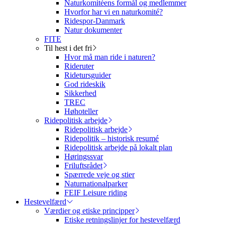
Naturkomitéens formål og medlemmer
Hvorfor har vi en naturkomité?
Ridespor-Danmark
Natur dokumenter
FITE
Til hest i det fri
Hvor må man ride i naturen?
Rideruter
Ridetursguider
God rideskik
Sikkerhed
TREC
Høhoteller
Ridepolitisk arbejde
Ridepolitisk arbejde
Ridepolitik – historisk resumé
Ridepolitisk arbejde på lokalt plan
Høringssvar
Friluftsrådet
Spærrede veje og stier
Naturnationalparker
FEIF Leisure riding
Hestevelfærd
Værdier og etiske principper
Etiske retningslinjer for hestevelfærd