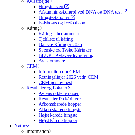
Avlsarbejde
Hingstelisten
Afstamningskontrol ved DNA og DNA test
Hingstestationer
Følshows og Icefoal.com
Kåring
Kåring – bedømmelse
Tjekliste til kåring
Danske Kåringer 2026
Svenske og Tyske Kåringer
BLUP – Avlsværdivurdering
Avlsdommere
CEM
Information om CEM
Retningslinjer 2026 vedr. CEM
CEM-positiv hest
Resultater og Pokaler
Avlens uddelte priser
Resultater fra kåringer
Afkomskårede hopper
Afkomskårede hingste
Højst kårede hingste
Højst kårede hopper
Natur
Information